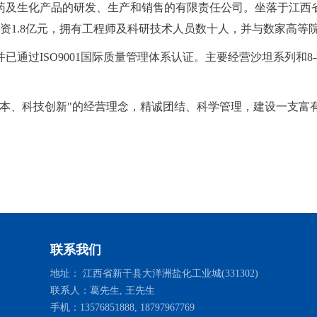
药及生化产品的研发、生产和销售的有限责任公司。坐落于江西省
投资1.8亿元，拥有工程师及科研技术人员数十人，并与数家高等
已通过ISO9001国际质量管理体系认证。主要经营沙坦系列和
为本、科技创新"的经营理念，精诚团结、科学管理，建设一支富
联系我们
地址： 江西省新干县大洋洲盐化工业城(331302)
联系人：葛先生, 王先生
手机：13576851888, 18797967769