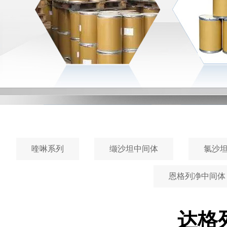
喹啉系列
缬沙坦中间体
氯沙
恩格列净中间体
达格