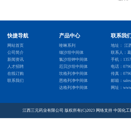
快捷导航
产品中心
联系我
网站首页
喹啉系列
地址： 江西
公司简介
缬沙坦中间体
联系人：葛
新闻资讯
氯沙坦钾中间体
手机：135768
人才招聘
厄贝沙坦中间体
电话：0796-2
在线订购
坎格列净中间体
传真：0796-
联系我们
恩格列净中间体
邮箱：
sale
达格列净中间体
网址：
www
江西三元药业有限公司
版权所有(C)2023
网络支持
中国化工