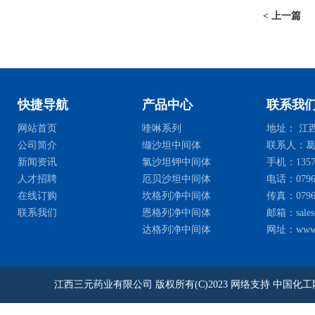
< 上一篇
快捷导航
产品中心
联系我
网站首页
喹啉系列
地址： 江西
公司简介
缬沙坦中间体
联系人：葛
新闻资讯
氯沙坦钾中间体
手机：135768
人才招聘
厄贝沙坦中间体
电话：0796-2
在线订购
坎格列净中间体
传真：0796-
联系我们
恩格列净中间体
邮箱：
sale
达格列净中间体
网址：
www
江西三元药业有限公司
版权所有(C)2023
网络支持
中国化工