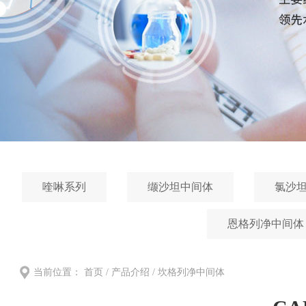
喹啉系列
缬沙坦中间体
氯沙
恩格列净中间体
当前位置：
首页
/
产品介绍
/ 坎格列净中间体