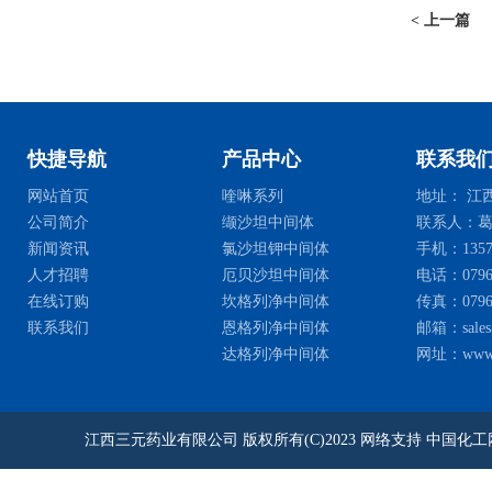
< 上一篇
快捷导航
产品中心
联系我
网站首页
喹啉系列
地址： 江西
公司简介
缬沙坦中间体
联系人：葛
新闻资讯
氯沙坦钾中间体
手机：135768
人才招聘
厄贝沙坦中间体
电话：0796-2
在线订购
坎格列净中间体
传真：0796-
联系我们
恩格列净中间体
邮箱：
sale
达格列净中间体
网址：
www
江西三元药业有限公司
版权所有(C)2023
网络支持
中国化工